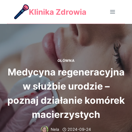
Skip
Klinika Zdrowia
to
content
GŁÓWNA
Medycyna regeneracyjna
w służbie urodzie –
poznaj działanie komórek
macierzystych
Nela
2024-09-24