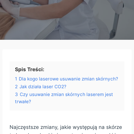
Spis Treści:
1
Dla kogo laserowe usuwanie zmian skórnych?
2
Jak działa laser CO2?
3
Czy usuwanie zmian skórnych laserem jest
trwałe?
Najczęstsze zmiany, jakie występują na skórze