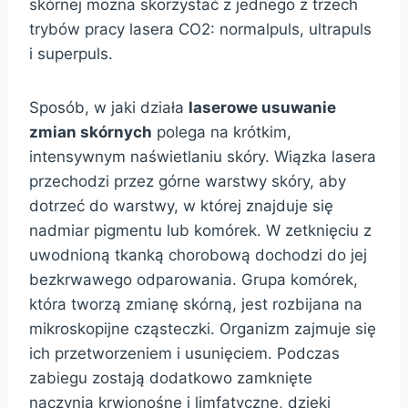
skórnej można skorzystać z jednego z trzech
trybów pracy lasera CO2: normalpuls, ultrapuls
i superpuls.
Sposób, w jaki działa
laserowe usuwanie
zmian skórnych
polega na krótkim,
intensywnym naświetlaniu skóry. Wiązka lasera
przechodzi przez górne warstwy skóry, aby
dotrzeć do warstwy, w której znajduje się
nadmiar pigmentu lub komórek. W zetknięciu z
uwodnioną tkanką chorobową dochodzi do jej
bezkrwawego odparowania. Grupa komórek,
która tworzą zmianę skórną, jest rozbijana na
mikroskopijne cząsteczki. Organizm zajmuje się
ich przetworzeniem i usunięciem. Podczas
zabiegu zostają dodatkowo zamknięte
naczynia krwionośne i limfatyczne, dzięki