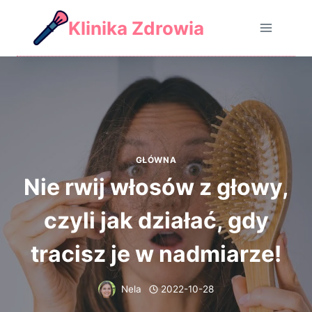
Skip
Klinika Zdrowia
to
content
GŁÓWNA
Nie rwij włosów z głowy,
czyli jak działać, gdy
tracisz je w nadmiarze!
Nela
2022-10-28